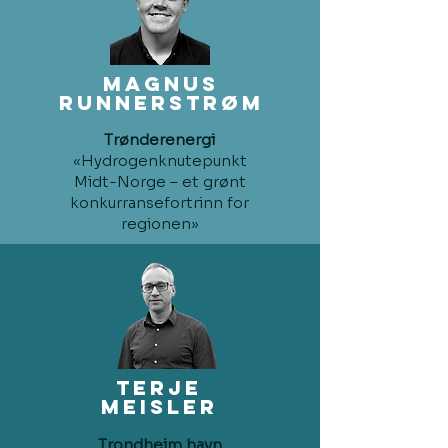
Magnus
Runnerstrøm
Trønderenergi
«Hydrogenknutepunkt
Midt-Norge – et grønt
konkurransefortrinn for
regionen»
terje
Meisler
Trondheim havn