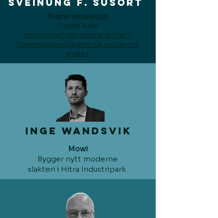
Sveinung f. susort
Thams innovasjon
Daglig leder
Innovasjon i det grønne skiftet –
forretningsmuligheter når verden må
endres.
Inge Wandsvik
Mowi
Bygger nytt moderne
slakteri i Hitra Industripark