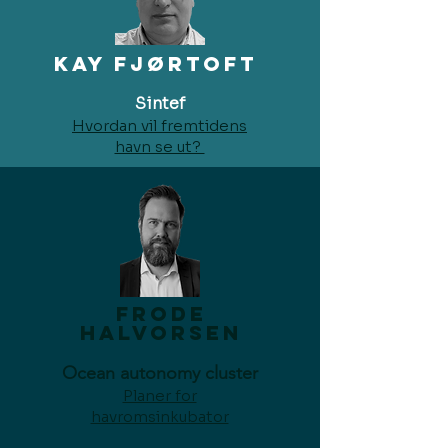
kay Fjørtoft
Sintef
Hvordan vil fremtidens
havn se ut?
Frode
Halvorsen
Ocean autonomy cluster
Planer for
havromsinkubator