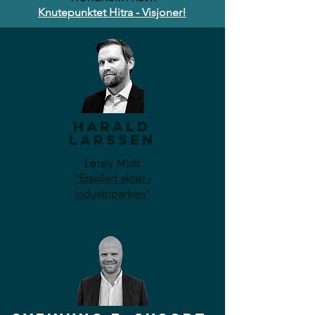
Knutepunktet Hitra - Visjoner!
harald
Larssen
Lerøy Midt
"Etablert aktør i
industriparken"