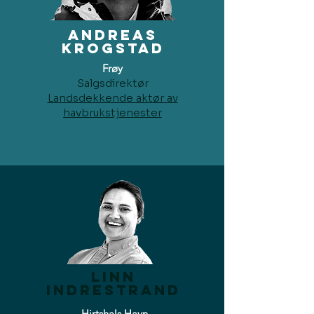
andreas
krogstad
Frøy
Salgsdirektør
Landsdekkende aktør av
havbrukstjenester
Linn
Indrestrand
Hirtshals Havn