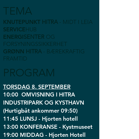
TEMA
KNUTEPUNKT
HITRA
- MIDT I LEIA
SERVICE
HUB
ENERGI
SENTER
OG
FORSYNINGSSIKKERHET
GRØNN
HITRA
- BÆREKRAFTIG
FRAMTID
PROGRAM
TORSDAG 8. SEPTEMBER
10:00 OMVISNING I HITRA
INDUSTRIPARK OG KYSTHAVN
(Hurtigbåt ankommer 09:50)
11:45 LUNSJ - Hjorten hotell
13:00 KONFERANSE - Kystmuseet
19:00 MIDDAG - Hjorten Hotell