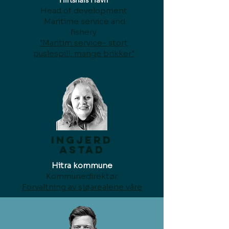
Head of development
Maritime service and
fishery
"Maritim service- stort
puslespill, mange brikker"
Ingjerd
Astad
Hitra kommune
Kommunedirektør
Forvaltning av sjøarealene våre