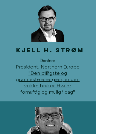
KJELl H. Strøm
Danfoss
President, Northern Europe
”Den billigste og
grønneste energien, er den
vi ikke bruker. Hva er
fornuftig og mulig i dag”