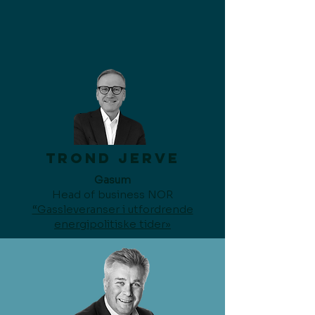
Trond Jerve
Gasum
Head of business NOR
“Gassleveranser i utfordrende
energipolitiske tider»