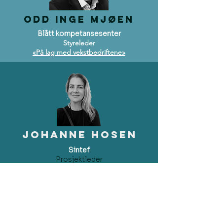
Odd Inge Mjøen
Blått kompetansesenter
Styreleder
«På lag med vekstbedriftene»
Johanne hosen
Sintef
Prosjektleder
Fiskeri og ny biomarin industri.
«Dyrking av sukkertare, en naturbasert
metode for aktiv karbonfangst»