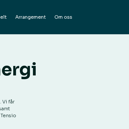
elt
Arrangement
Om oss
ergi
 Vi får
 samt
 Tensio