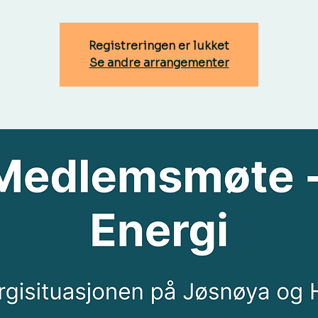
Registreringen er lukket
Se andre arrangementer