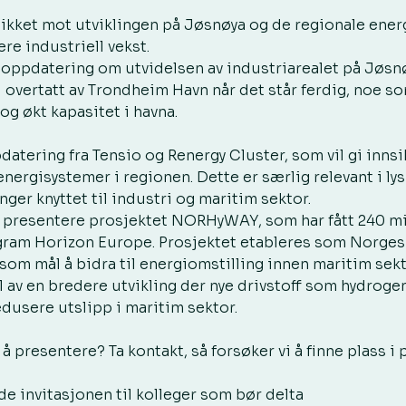
blikket mot utviklingen på Jøsnøya og de regionale ene
re industriell vekst.
 oppdatering om utvidelsen av industriarealet på Jøsnø
i overtatt av Trondheim Havn når det står ferdig, noe som
og økt kapasitet i havna.
datering fra Tensio og Renergy Cluster, som vil gi innsik
energisystemer i regionen. Dette er særlig relevant i ly
nger knyttet til industri og maritim sektor.
å presentere prosjektet NORHyWAY, som har fått 240 mil
ram Horizon Europe. Prosjektet etableres som Norges 
som mål å bidra til energiomstilling innen maritim sekt
el av en bredere utvikling der nye drivstoff som hydrog
edusere utslipp i maritim sektor.
å presentere? Ta kontakt, så forsøker vi å finne plass i
e invitasjonen til kolleger som bør delta