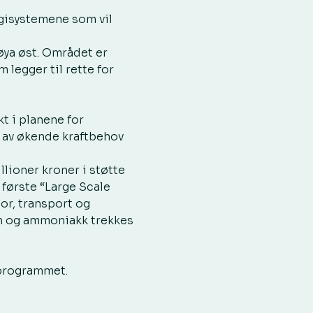
rgisystemene som vil 
ya øst. Området er 
 legger til rette for 
t i planene for 
s av økende kraftbehov 
lioner kroner i støtte 
første “Large Scale 
or, transport og 
en og ammoniakk trekkes 
 programmet.