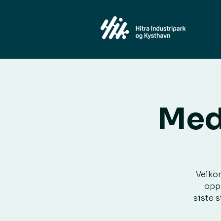
Med
Velkom
oppd
siste 